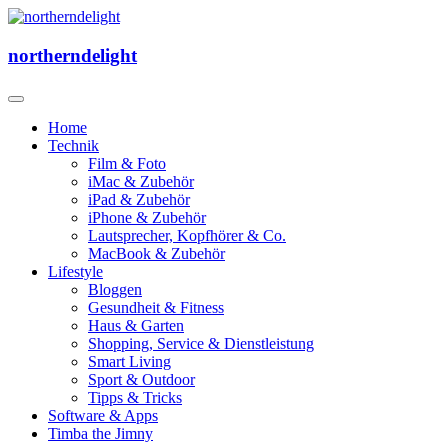
Skip
to
Technik & Lifestyle Blog
content
northerndelight
northerndelight
Home
Technik
Film & Foto
iMac & Zubehör
iPad & Zubehör
iPhone & Zubehör
Lautsprecher, Kopfhörer & Co.
MacBook & Zubehör
Lifestyle
Bloggen
Gesundheit & Fitness
Haus & Garten
Shopping, Service & Dienstleistung
Smart Living
Sport & Outdoor
Tipps & Tricks
Software & Apps
Timba the Jimny