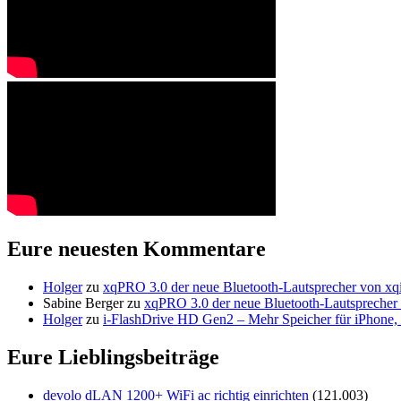
Eure neuesten Kommentare
Holger
zu
xqPRO 3.0 der neue Bluetooth-Lautsprecher von xqi
Sabine Berger
zu
xqPRO 3.0 der neue Bluetooth-Lautsprecher 
Holger
zu
i-FlashDrive HD Gen2 – Mehr Speicher für iPhone, 
Eure Lieblingsbeiträge
devolo dLAN 1200+ WiFi ac richtig einrichten
(121.003)